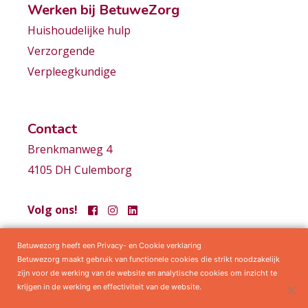
Werken bij BetuweZorg
Huishoudelijke hulp
Verzorgende
Verpleegkundige
Contact
Brenkmanweg 4
4105 DH Culemborg
Volg ons!
Betuwezorg heeft een Privacy- en Cookie verklaring
Samenwerkingen
Privacy statement
Algemene voorwaarden
Betuwezorg maakt gebruik van functionele cookies die strikt noodzakelijk
zijn voor de werking van de website en analytische cookies om inzicht te
krijgen in de werking en effectiviteit van de website.