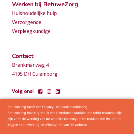
Werken bij BetuweZorg
Huishoudelijke hulp
Verzorgende
Verpleegkundige
Contact
Brenkmanweg 4
4105 DH Culemborg
Volg ons!
Betuwezorg heeft een Privacy- en Cookie verklaring
Samenwerkingen
Privacy statement
Algemene voorwaarden
Betuwezorg maakt gebruik van functionele cookies die strikt noodzakelijk
zijn voor de werking van de website en analytische cookies om inzicht te
krijgen in de werking en effectiviteit van de website.