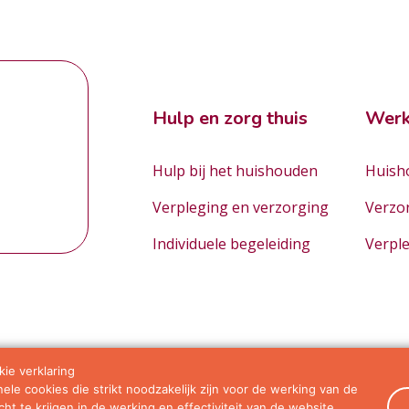
Hulp en zorg thuis
Werk
Hulp bij het huishouden
Huisho
Verpleging en verzorging
Verzo
Individuele begeleiding
Verpl
ie verklaring
le cookies die strikt noodzakelijk zijn voor de werking van de
orwaarden
ht te krijgen in de werking en effectiviteit van de website.