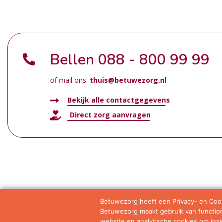
Bellen
088 - 800 99 99
of mail ons:
thuis@betuwezorg.nl
Bekijk alle contactgegevens
Direct zorg aanvragen
Betuwezorg heeft een Privacy- en Cook
Betuwezorg maakt gebruik van functione
Samenwerkingen
Privacy statement
Algemene vo
website en analytische cookies om inzic