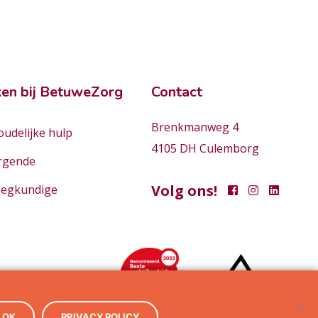
en bij BetuweZorg
Contact
Brenkmanweg 4
udelijke hulp
4105 DH Culemborg
rgende
Volg ons!
eegkundige
OK
PRIVACY POLICY