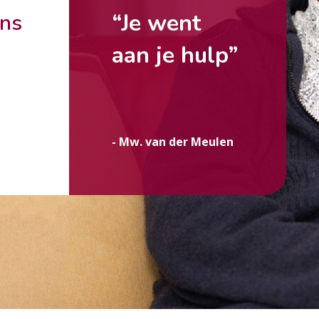
“Je went
ons
aan je hulp”
g
- Mw. van der Meulen