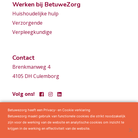
Werken bij BetuweZorg
Huishoudelijke hulp
Verzorgende
Verpleegkundige
Contact
Brenkmanweg 4
4105 DH Culemborg
Volg ons!
Betuwezorg heeft een Privacy- en Cookie verklaring
Samenwerkingen
Privacy statement
Algemene voorwaarden
Betuwezorg maakt gebruik van functionele cookies die strikt noodzakelijk
zijn voor de werking van de website en analytische cookies om inzicht te
krijgen in de werking en effectiviteit van de website.