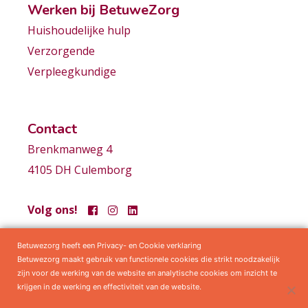
Werken bij BetuweZorg
Huishoudelijke hulp
Verzorgende
Verpleegkundige
Contact
Brenkmanweg 4
4105 DH Culemborg
Volg ons!
Betuwezorg heeft een Privacy- en Cookie verklaring
Samenwerkingen
Privacy statement
Algemene voorwaarden
Betuwezorg maakt gebruik van functionele cookies die strikt noodzakelijk
zijn voor de werking van de website en analytische cookies om inzicht te
krijgen in de werking en effectiviteit van de website.