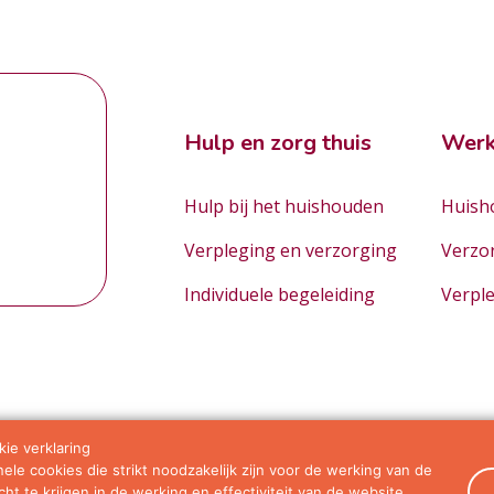
Hulp en zorg thuis
Werk
Hulp bij het huishouden
Huisho
Verpleging en verzorging
Verzo
Individuele begeleiding
Verpl
ie verklaring
le cookies die strikt noodzakelijk zijn voor de werking van de
orwaarden
ht te krijgen in de werking en effectiviteit van de website.