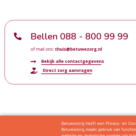
Bellen
088 - 800 99 99
of mail ons:
thuis@betuwezorg.nl
Bekijk alle contactgegevens
Direct zorg aanvragen
Betuwezorg heeft een Privacy- en Cook
Betuwezorg maakt gebruik van functione
Samenwerkingen
Privacy statement
Algemene vo
website en analytische cookies om inzic