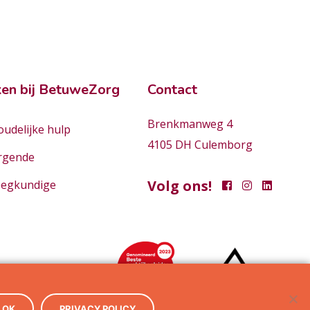
en bij BetuweZorg
Contact
Brenkmanweg 4
udelijke hulp
4105 DH Culemborg
rgende
Volg ons!
eegkundige
OK
PRIVACY POLICY