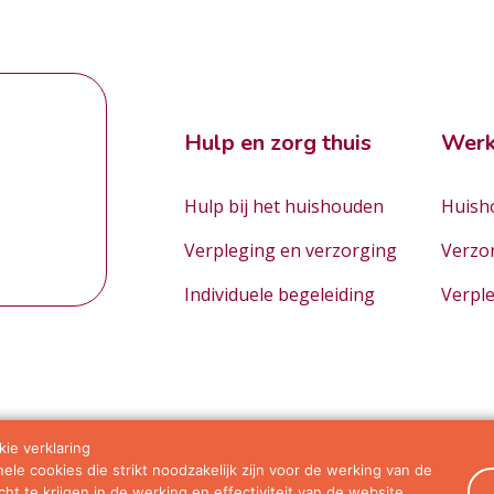
Hulp en zorg thuis
Werk
Hulp bij het huishouden
Huisho
Verpleging en verzorging
Verzo
Individuele begeleiding
Verpl
ie verklaring
le cookies die strikt noodzakelijk zijn voor de werking van de
orwaarden
ht te krijgen in de werking en effectiviteit van de website.