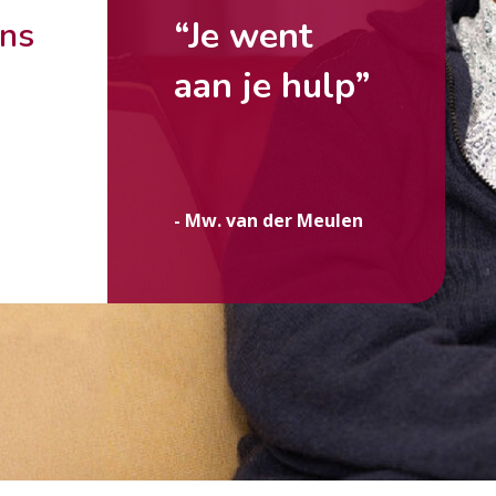
“Je went
ons
aan je hulp”
g
- Mw. van der Meulen