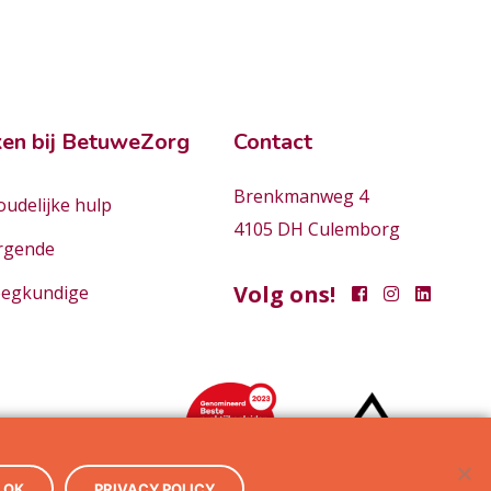
en bij BetuweZorg
Contact
Brenkmanweg 4
udelijke hulp
4105 DH Culemborg
rgende
Volg ons!
eegkundige
OK
PRIVACY POLICY