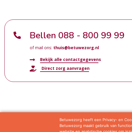
Bellen
088 - 800 99 99
of mail ons:
thuis@betuwezorg.nl
Bekijk alle contactgegevens
Direct zorg aanvragen
Betuwezorg heeft een Privacy- en Cook
Betuwezorg maakt gebruik van functione
Samenwerkingen
Privacy statement
Algemene vo
website en analytische cookies om inzic