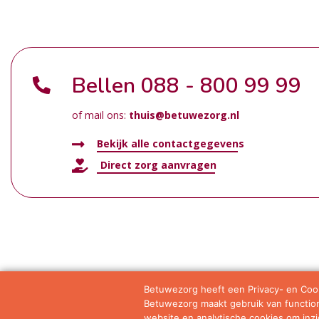
Bellen
088 - 800 99 99
of mail ons:
thuis@betuwezorg.nl
Bekijk alle contactgegevens
Direct zorg aanvragen
Betuwezorg heeft een Privacy- en Cook
Betuwezorg maakt gebruik van functione
Samenwerkingen
Privacy statement
Algemene vo
website en analytische cookies om inzic