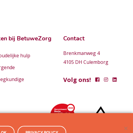
en bij BetuweZorg
Contact
Brenkmanweg 4
udelijke hulp
4105 DH Culemborg
rgende
Volg ons!
eegkundige
OK
PRIVACY POLICY