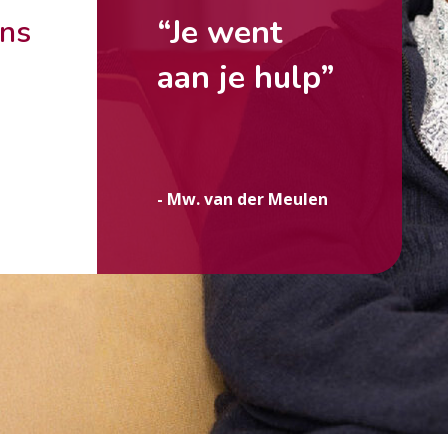
“Je went
ons
aan je hulp”
g
- Mw. van der Meulen