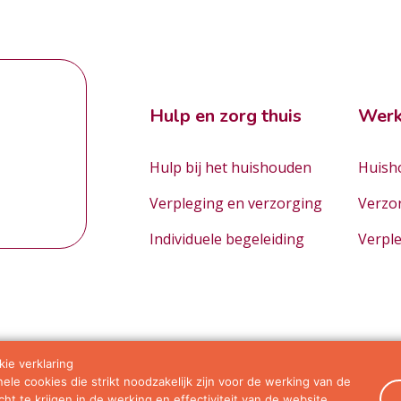
Hulp en zorg thuis
Werk
Hulp bij het huishouden
Huisho
Verpleging en verzorging
Verzo
Individuele begeleiding
Verpl
ie verklaring
le cookies die strikt noodzakelijk zijn voor de werking van de
orwaarden
ht te krijgen in de werking en effectiviteit van de website.