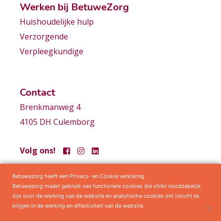
Werken bij BetuweZorg
Huishoudelijke hulp
Verzorgende
Verpleegkundige
Contact
Brenkmanweg 4
4105 DH Culemborg
Volg ons!
Betuwezorg heeft een Privacy- en Cookie verklaring
Samenwerkingen
Privacy statement
Algemene voorwaarden
Betuwezorg maakt gebruik van functionele cookies die strikt noodzakelijk
zijn voor de werking van de website en analytische cookies om inzicht te
krijgen in de werking en effectiviteit van de website.