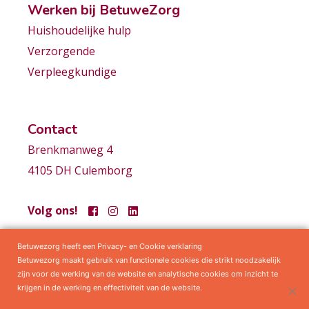
Werken bij BetuweZorg
Huishoudelijke hulp
Verzorgende
Verpleegkundige
Contact
Brenkmanweg 4
4105 DH Culemborg
Volg ons!
Betuwezorg heeft een Privacy- en Cookie verklaring
Samenwerkingen
Privacy statement
Algemene voorwaarden
Betuwezorg maakt gebruik van functionele cookies die strikt noodzakelijk
zijn voor de werking van de website en analytische cookies om inzicht te
krijgen in de werking en effectiviteit van de website.