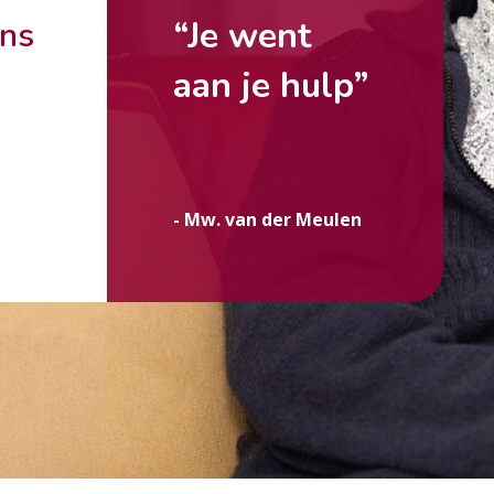
“Je went
ons
aan je hulp”
g
- Mw. van der Meulen