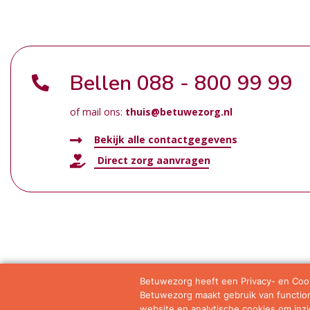
Bellen
088 - 800 99 99
of mail ons:
thuis@betuwezorg.nl
Bekijk alle contactgegevens
Direct zorg aanvragen
Betuwezorg heeft een Privacy- en Cook
Betuwezorg maakt gebruik van functione
Samenwerkingen
Privacy statement
Algemene vo
website en analytische cookies om inzic