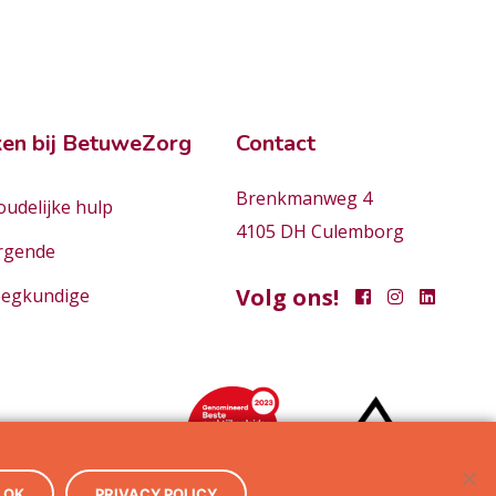
en bij BetuweZorg
Contact
Brenkmanweg 4
udelijke hulp
4105 DH Culemborg
rgende
Volg ons!
eegkundige
OK
PRIVACY POLICY