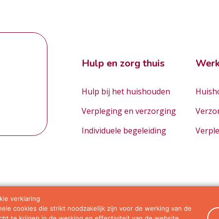
Hulp en zorg thuis
Werk
Hulp bij het huishouden
Huisho
Verpleging en verzorging
Verzo
Individuele begeleiding
Verpl
ie verklaring
le cookies die strikt noodzakelijk zijn voor de werking van de
orwaarden
ht te krijgen in de werking en effectiviteit van de website.