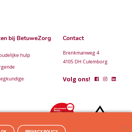
en bij BetuweZorg
Contact
Brenkmanweg 4
udelijke hulp
4105 DH Culemborg
rgende
Volg ons!
eegkundige
OK
PRIVACY POLICY