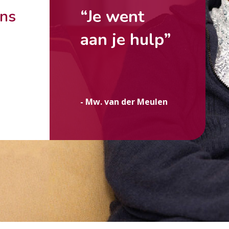
“Je went
ons
aan je hulp”
g
- Mw. van der Meulen