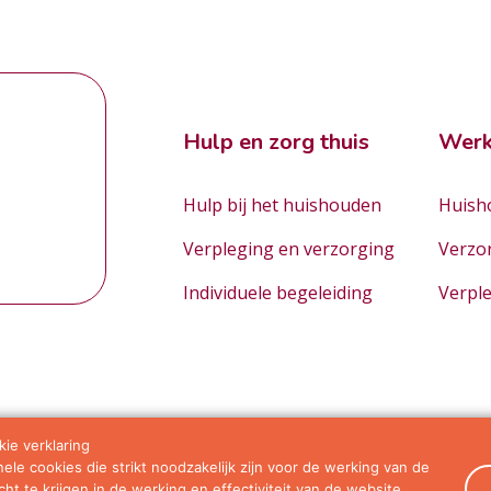
Hulp en zorg thuis
Werk
Hulp bij het huishouden
Huisho
Verpleging en verzorging
Verzo
Individuele begeleiding
Verpl
ie verklaring
le cookies die strikt noodzakelijk zijn voor de werking van de
orwaarden
ht te krijgen in de werking en effectiviteit van de website.