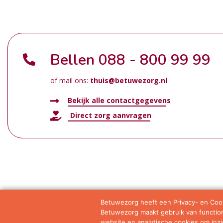
Bellen
088 - 800 99 99
of mail ons:
thuis@betuwezorg.nl
Bekijk alle contactgegevens
Direct zorg aanvragen
Betuwezorg heeft een Privacy- en Cook
Betuwezorg maakt gebruik van functione
Samenwerkingen
Privacy statement
Algemene vo
website en analytische cookies om inzic