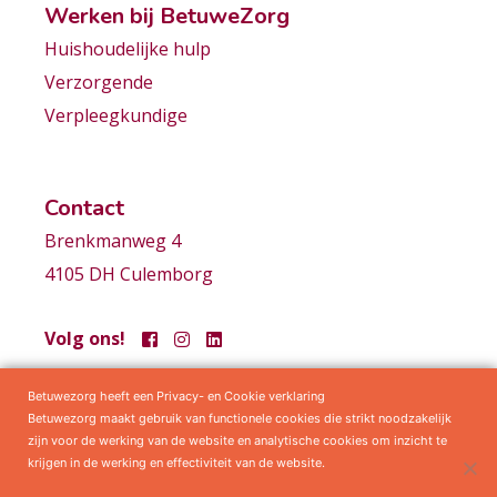
Werken bij BetuweZorg
Huishoudelijke hulp
Verzorgende
Verpleegkundige
Contact
Brenkmanweg 4
4105 DH Culemborg
Volg ons!
Betuwezorg heeft een Privacy- en Cookie verklaring
Samenwerkingen
Privacy statement
Algemene voorwaarden
Betuwezorg maakt gebruik van functionele cookies die strikt noodzakelijk
zijn voor de werking van de website en analytische cookies om inzicht te
krijgen in de werking en effectiviteit van de website.