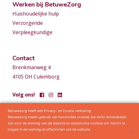
Werken bij BetuweZorg
Huishoudelijke hulp
Verzorgende
Verpleegkundige
Contact
Brenkmanweg 4
4105 DH Culemborg
Volg ons!
Betuwezorg heeft een Privacy- en Cookie verklaring
Samenwerkingen
Privacy statement
Algemene voorwaarden
Betuwezorg maakt gebruik van functionele cookies die strikt noodzakelijk
zijn voor de werking van de website en analytische cookies om inzicht te
krijgen in de werking en effectiviteit van de website.