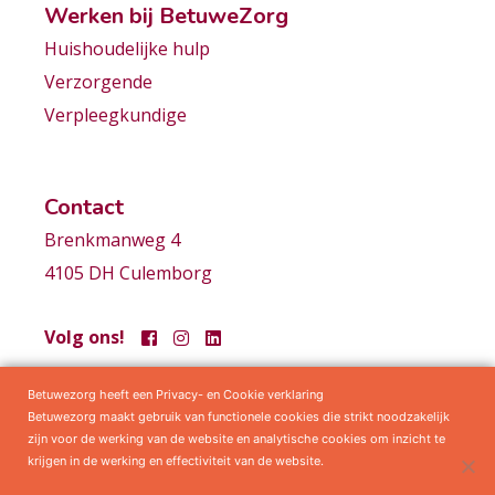
Werken bij BetuweZorg
Huishoudelijke hulp
Verzorgende
Verpleegkundige
Contact
Brenkmanweg 4
4105 DH Culemborg
Volg ons!
Betuwezorg heeft een Privacy- en Cookie verklaring
Samenwerkingen
Privacy statement
Algemene voorwaarden
Betuwezorg maakt gebruik van functionele cookies die strikt noodzakelijk
zijn voor de werking van de website en analytische cookies om inzicht te
krijgen in de werking en effectiviteit van de website.