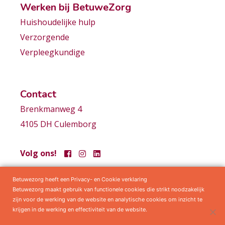
Werken bij BetuweZorg
Huishoudelijke hulp
Verzorgende
Verpleegkundige
Contact
Brenkmanweg 4
4105 DH Culemborg
Volg ons!
Betuwezorg heeft een Privacy- en Cookie verklaring
Samenwerkingen
Privacy statement
Algemene voorwaarden
Betuwezorg maakt gebruik van functionele cookies die strikt noodzakelijk
zijn voor de werking van de website en analytische cookies om inzicht te
krijgen in de werking en effectiviteit van de website.