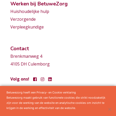
Werken bij BetuweZorg
Huishoudelijke hulp
Verzorgende
Verpleegkundige
Contact
Brenkmanweg 4
4105 DH Culemborg
Volg ons!
Betuwezorg heeft een Privacy- en Cookie verklaring
Samenwerkingen
Privacy statement
Algemene voorwaarden
Betuwezorg maakt gebruik van functionele cookies die strikt noodzakelijk
zijn voor de werking van de website en analytische cookies om inzicht te
krijgen in de werking en effectiviteit van de website.