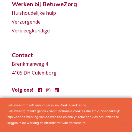
Werken bij BetuweZorg
Huishoudelijke hulp
Verzorgende
Verpleegkundige
Contact
Brenkmanweg 4
4105 DH Culemborg
Volg ons!
Betuwezorg heeft een Privacy- en Cookie verklaring
Samenwerkingen
Privacy statement
Algemene voorwaarden
Betuwezorg maakt gebruik van functionele cookies die strikt noodzakelijk
zijn voor de werking van de website en analytische cookies om inzicht te
krijgen in de werking en effectiviteit van de website.