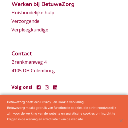
Werken bij BetuweZorg
Huishoudelijke hulp
Verzorgende
Verpleegkundige
Contact
Brenkmanweg 4
4105 DH Culemborg
Volg ons!
Betuwezorg heeft een Privacy- en Cookie verklaring
Samenwerkingen
Privacy statement
Algemene voorwaarden
Betuwezorg maakt gebruik van functionele cookies die strikt noodzakelijk
zijn voor de werking van de website en analytische cookies om inzicht te
krijgen in de werking en effectiviteit van de website.