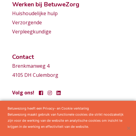
Werken bij BetuweZorg
Huishoudelijke hulp
Verzorgende
Verpleegkundige
Contact
Brenkmanweg 4
4105 DH Culemborg
Volg ons!
Betuwezorg heeft een Privacy- en Cookie verklaring
Samenwerkingen
Privacy statement
Algemene voorwaarden
Betuwezorg maakt gebruik van functionele cookies die strikt noodzakelijk
zijn voor de werking van de website en analytische cookies om inzicht te
krijgen in de werking en effectiviteit van de website.