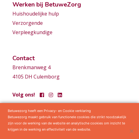
Werken bij BetuweZorg
Huishoudelijke hulp
Verzorgende
Verpleegkundige
Contact
Brenkmanweg 4
4105 DH Culemborg
Volg ons!
Betuwezorg heeft een Privacy- en Cookie verklaring
Samenwerkingen
Privacy statement
Algemene voorwaarden
Betuwezorg maakt gebruik van functionele cookies die strikt noodzakelijk
zijn voor de werking van de website en analytische cookies om inzicht te
krijgen in de werking en effectiviteit van de website.