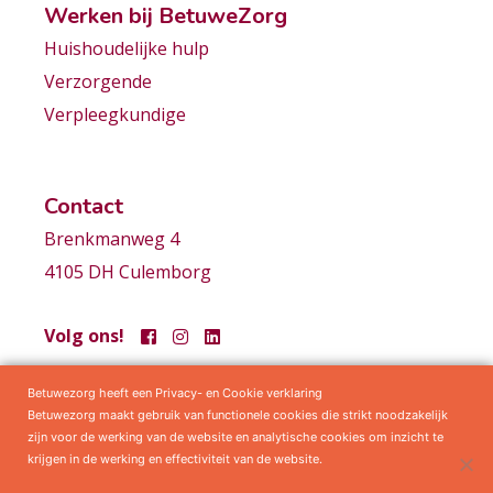
Werken bij BetuweZorg
Huishoudelijke hulp
Verzorgende
Verpleegkundige
Contact
Brenkmanweg 4
4105 DH Culemborg
Volg ons!
Betuwezorg heeft een Privacy- en Cookie verklaring
Samenwerkingen
Privacy statement
Algemene voorwaarden
Betuwezorg maakt gebruik van functionele cookies die strikt noodzakelijk
zijn voor de werking van de website en analytische cookies om inzicht te
krijgen in de werking en effectiviteit van de website.