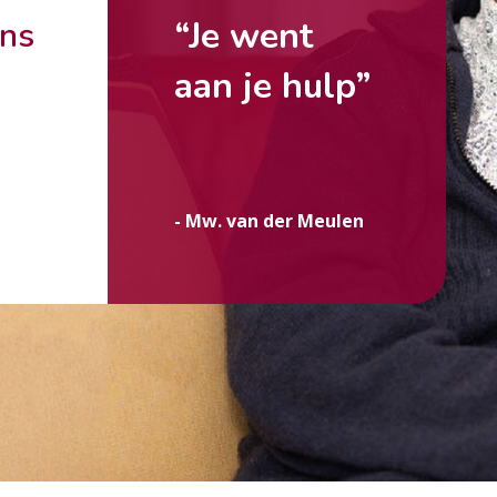
“Je went
ons
aan je hulp”
g
- Mw. van der Meulen