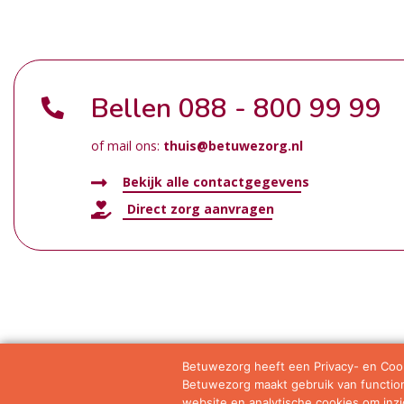
Bellen
088 - 800 99 99
of mail ons:
thuis@betuwezorg.nl
Bekijk alle contactgegevens
Direct zorg aanvragen
Betuwezorg heeft een Privacy- en Cook
Betuwezorg maakt gebruik van functione
Samenwerkingen
Privacy statement
Algemene vo
website en analytische cookies om inzic