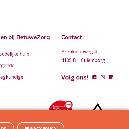
en bij BetuweZorg
Contact
Brenkmanweg 4
udelijke hulp
4105 DH Culemborg
rgende
Volg ons!
eegkundige
OK
PRIVACY POLICY