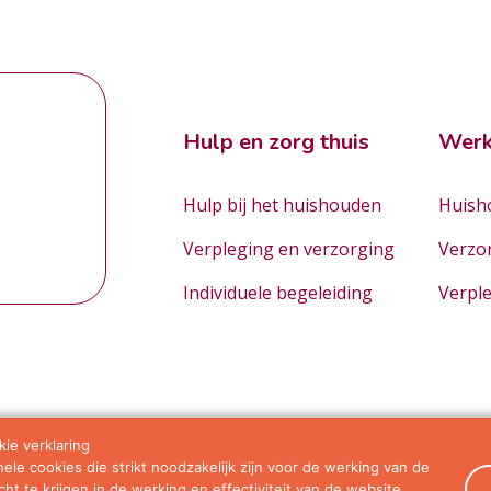
Hulp en zorg thuis
Werk
Hulp bij het huishouden
Huisho
Verpleging en verzorging
Verzo
Individuele begeleiding
Verpl
ie verklaring
le cookies die strikt noodzakelijk zijn voor de werking van de
orwaarden
ht te krijgen in de werking en effectiviteit van de website.