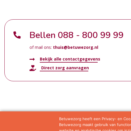
Bellen
088 - 800 99 99
of mail ons:
thuis@betuwezorg.nl
Bekijk alle contactgegevens
Direct zorg aanvragen
Betuwezorg heeft een Privacy- en Cook
Betuwezorg maakt gebruik van functione
Samenwerkingen
Privacy statement
Algemene vo
website en analytische cookies om inzic