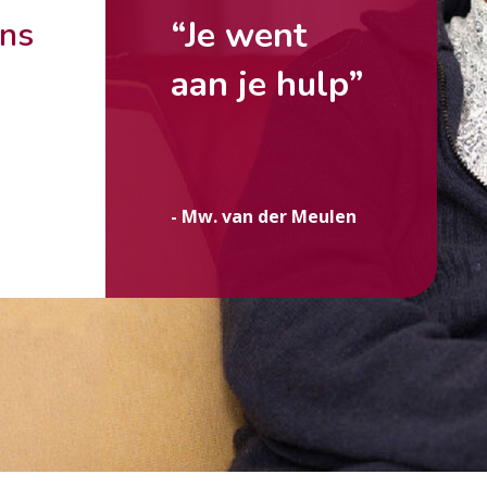
“Je went
ons
aan je hulp”
g
- Mw. van der Meulen