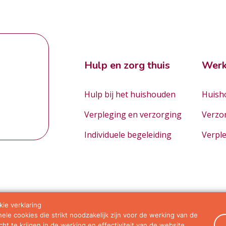
Hulp en zorg thuis
Werk
Hulp bij het huishouden
Huisho
Verpleging en verzorging
Verzo
Individuele begeleiding
Verpl
ie verklaring
le cookies die strikt noodzakelijk zijn voor de werking van de
orwaarden
ht te krijgen in de werking en effectiviteit van de website.