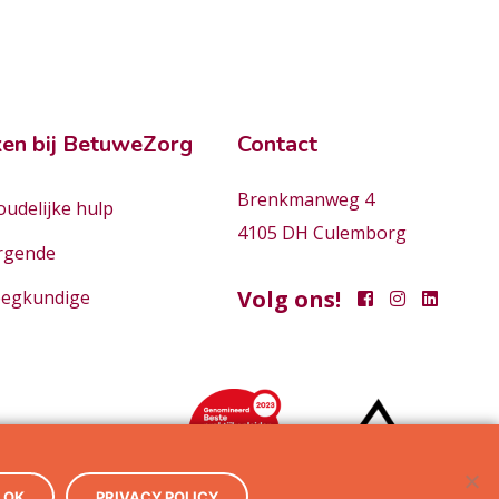
en bij BetuweZorg
Contact
Brenkmanweg 4
udelijke hulp
4105 DH Culemborg
rgende
Volg ons!
eegkundige
OK
PRIVACY POLICY