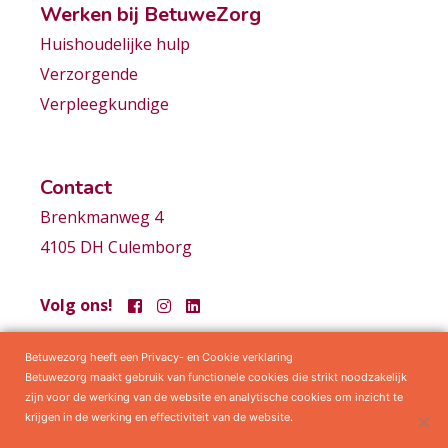
Werken bij BetuweZorg
Huishoudelijke hulp
Verzorgende
Verpleegkundige
Contact
Brenkmanweg 4
4105 DH Culemborg
Volg ons!
Betuwezorg heeft een Privacy- en Cookie verklaring
Samenwerkingen
Privacy statement
Algemene voorwaarden
Betuwezorg maakt gebruik van functionele cookies die strikt noodzakelijk
zijn voor de werking van de website en analytische cookies om inzicht te
krijgen in de werking en effectiviteit van de website.