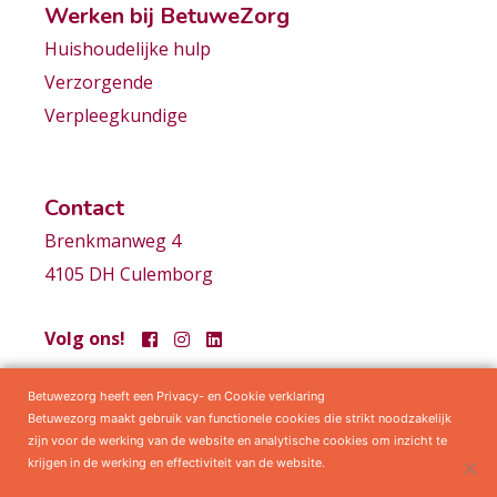
Werken bij BetuweZorg
Huishoudelijke hulp
Verzorgende
Verpleegkundige
Contact
Brenkmanweg 4
4105 DH Culemborg
Volg ons!
Betuwezorg heeft een Privacy- en Cookie verklaring
Samenwerkingen
Privacy statement
Algemene voorwaarden
Betuwezorg maakt gebruik van functionele cookies die strikt noodzakelijk
zijn voor de werking van de website en analytische cookies om inzicht te
krijgen in de werking en effectiviteit van de website.