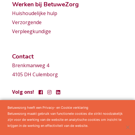
Werken bij BetuweZorg
Huishoudelijke hulp
Verzorgende
Verpleegkundige
Contact
Brenkmanweg 4
4105 DH Culemborg
Volg ons!
Betuwezorg heeft een Privacy- en Cookie verklaring
Samenwerkingen
Privacy statement
Algemene voorwaarden
Betuwezorg maakt gebruik van functionele cookies die strikt noodzakelijk
zijn voor de werking van de website en analytische cookies om inzicht te
krijgen in de werking en effectiviteit van de website.