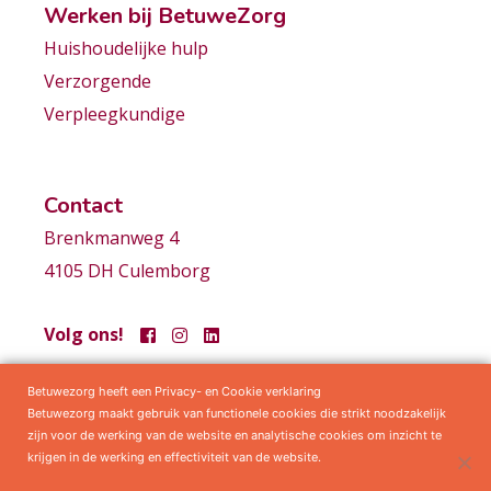
Werken bij BetuweZorg
Huishoudelijke hulp
Verzorgende
Verpleegkundige
Contact
Brenkmanweg 4
4105 DH Culemborg
Volg ons!
Betuwezorg heeft een Privacy- en Cookie verklaring
Samenwerkingen
Privacy statement
Algemene voorwaarden
Betuwezorg maakt gebruik van functionele cookies die strikt noodzakelijk
zijn voor de werking van de website en analytische cookies om inzicht te
krijgen in de werking en effectiviteit van de website.