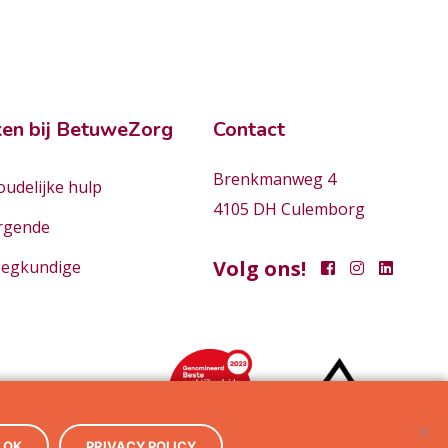
en bij BetuweZorg
Contact
Brenkmanweg 4
udelijke hulp
4105 DH Culemborg
rgende
Volg ons!
eegkundige
OK
PRIVACY POLICY