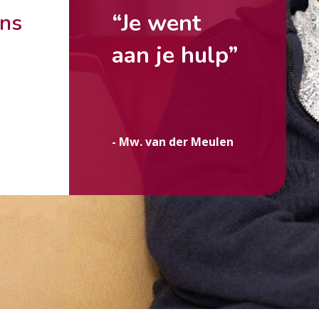
“Je went
ons
aan je hulp”
g
- Mw. van der Meulen