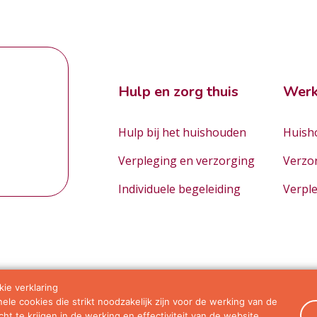
Hulp en zorg thuis
Werk
Hulp bij het huishouden
Huisho
Verpleging en verzorging
Verzo
Individuele begeleiding
Verpl
ie verklaring
le cookies die strikt noodzakelijk zijn voor de werking van de
orwaarden
ht te krijgen in de werking en effectiviteit van de website.