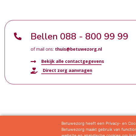
Bellen
088 - 800 99 99
of mail ons:
thuis@betuwezorg.nl
Bekijk alle contactgegevens
Direct zorg aanvragen
Betuwezorg heeft een Privacy- en Cook
Betuwezorg maakt gebruik van functione
Samenwerkingen
Privacy statement
Algemene vo
website en analytische cookies om inzic