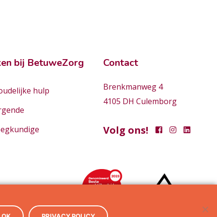
en bij BetuweZorg
Contact
Brenkmanweg 4
udelijke hulp
4105 DH Culemborg
rgende
Volg ons!
eegkundige
OK
PRIVACY POLICY