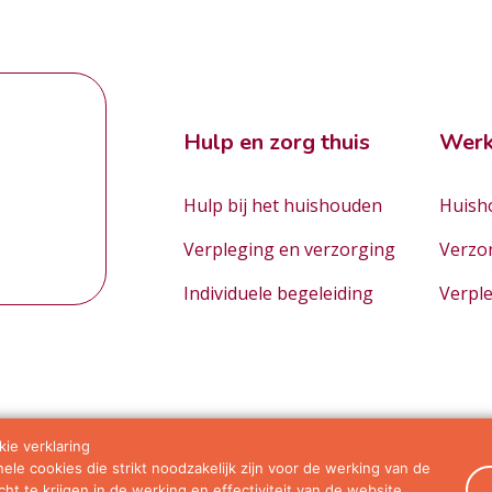
Hulp en zorg thuis
Werk
Hulp bij het huishouden
Huisho
Verpleging en verzorging
Verzo
Individuele begeleiding
Verpl
ie verklaring
le cookies die strikt noodzakelijk zijn voor de werking van de
orwaarden
ht te krijgen in de werking en effectiviteit van de website.