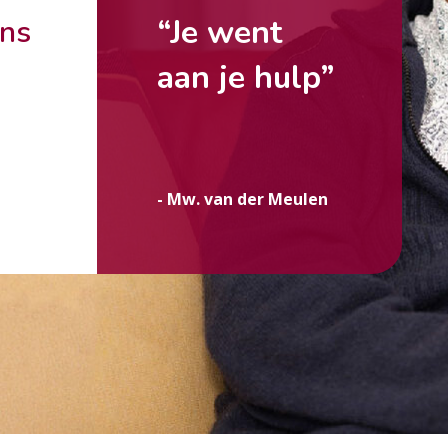
“Je went
ons
aan je hulp”
g
- Mw. van der Meulen