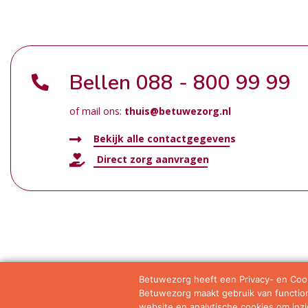
Bellen
088 - 800 99 99
of mail ons:
thuis@betuwezorg.nl
Bekijk alle contactgegevens
Direct zorg aanvragen
Betuwezorg heeft een Privacy- en Cook
Betuwezorg maakt gebruik van functione
Samenwerkingen
Privacy statement
Algemene vo
website en analytische cookies om inzic