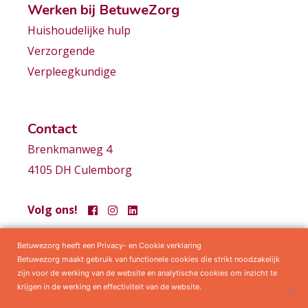
Werken bij BetuweZorg
Huishoudelijke hulp
Verzorgende
Verpleegkundige
Contact
Brenkmanweg 4
4105 DH Culemborg
Volg ons!
Betuwezorg heeft een Privacy- en Cookie verklaring
Samenwerkingen
Privacy statement
Algemene voorwaarden
Betuwezorg maakt gebruik van functionele cookies die strikt noodzakelijk
zijn voor de werking van de website en analytische cookies om inzicht te
krijgen in de werking en effectiviteit van de website.