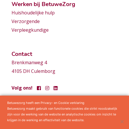
Werken bij BetuweZorg
Huishoudelijke hulp
Verzorgende
Verpleegkundige
Contact
Brenkmanweg 4
4105 DH Culemborg
Volg ons!
Betuwezorg heeft een Privacy- en Cookie verklaring
Samenwerkingen
Privacy statement
Algemene voorwaarden
Betuwezorg maakt gebruik van functionele cookies die strikt noodzakelijk
zijn voor de werking van de website en analytische cookies om inzicht te
krijgen in de werking en effectiviteit van de website.