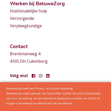
Werken bij BetuweZorg
Huishoudelijke hulp
Verzorgende
Verpleegkundige
Contact
Brenkmanweg 4
4105 DH Culemborg
Volg ons!
Betuwezorg heeft een Privacy- en Cookie verklaring
Samenwerkingen
Privacy statement
Algemene voorwaarden
Betuwezorg maakt gebruik van functionele cookies die strikt noodzakelijk
zijn voor de werking van de website en analytische cookies om inzicht te
krijgen in de werking en effectiviteit van de website.