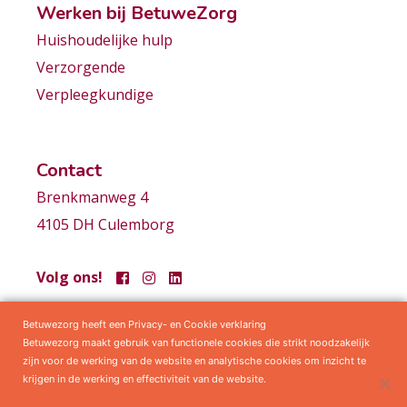
Werken bij BetuweZorg
Huishoudelijke hulp
Verzorgende
Verpleegkundige
Contact
Brenkmanweg 4
4105 DH Culemborg
Volg ons!
Betuwezorg heeft een Privacy- en Cookie verklaring
Samenwerkingen
Privacy statement
Algemene voorwaarden
Betuwezorg maakt gebruik van functionele cookies die strikt noodzakelijk
zijn voor de werking van de website en analytische cookies om inzicht te
krijgen in de werking en effectiviteit van de website.