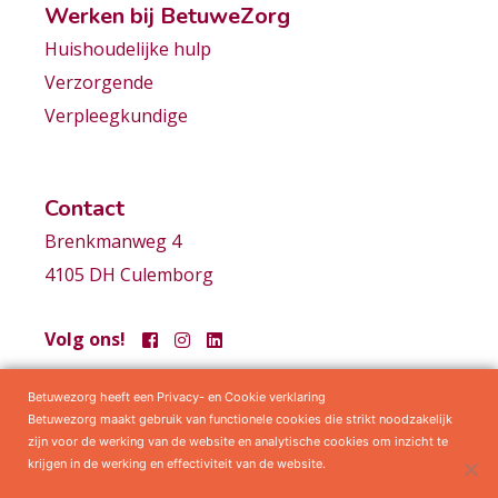
Werken bij BetuweZorg
Huishoudelijke hulp
Verzorgende
Verpleegkundige
Contact
Brenkmanweg 4
4105 DH Culemborg
Volg ons!
Betuwezorg heeft een Privacy- en Cookie verklaring
Samenwerkingen
Privacy statement
Algemene voorwaarden
Betuwezorg maakt gebruik van functionele cookies die strikt noodzakelijk
zijn voor de werking van de website en analytische cookies om inzicht te
krijgen in de werking en effectiviteit van de website.