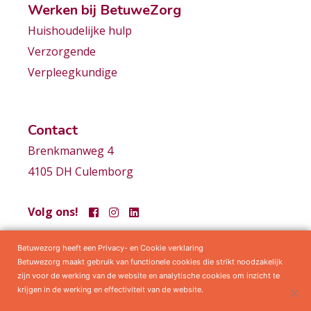
Werken bij BetuweZorg
Huishoudelijke hulp
Verzorgende
Verpleegkundige
Contact
Brenkmanweg 4
4105 DH Culemborg
Volg ons!
Betuwezorg heeft een Privacy- en Cookie verklaring
Samenwerkingen
Privacy statement
Algemene voorwaarden
Betuwezorg maakt gebruik van functionele cookies die strikt noodzakelijk
zijn voor de werking van de website en analytische cookies om inzicht te
krijgen in de werking en effectiviteit van de website.