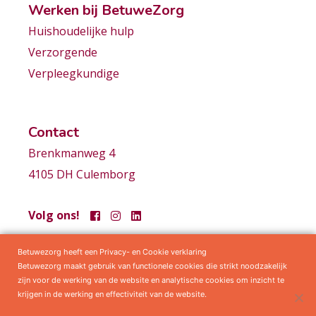
Werken bij BetuweZorg
Huishoudelijke hulp
Verzorgende
Verpleegkundige
Contact
Brenkmanweg 4
4105 DH Culemborg
Volg ons!
Betuwezorg heeft een Privacy- en Cookie verklaring
Samenwerkingen
Privacy statement
Algemene voorwaarden
Betuwezorg maakt gebruik van functionele cookies die strikt noodzakelijk
zijn voor de werking van de website en analytische cookies om inzicht te
krijgen in de werking en effectiviteit van de website.