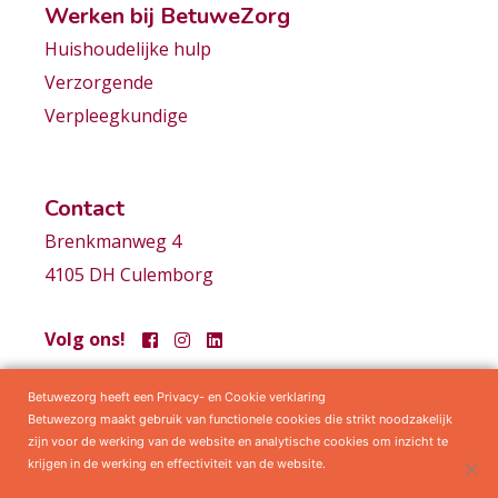
Werken bij BetuweZorg
Huishoudelijke hulp
Verzorgende
Verpleegkundige
Contact
Brenkmanweg 4
4105 DH Culemborg
Volg ons!
Betuwezorg heeft een Privacy- en Cookie verklaring
Samenwerkingen
Privacy statement
Algemene voorwaarden
Betuwezorg maakt gebruik van functionele cookies die strikt noodzakelijk
zijn voor de werking van de website en analytische cookies om inzicht te
krijgen in de werking en effectiviteit van de website.