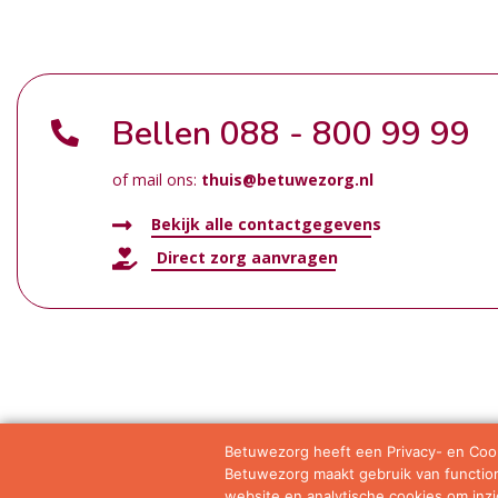
Bellen
088 - 800 99 99
of mail ons:
thuis@betuwezorg.nl
Bekijk alle contactgegevens
Direct zorg aanvragen
Betuwezorg heeft een Privacy- en Cook
Betuwezorg maakt gebruik van functione
Samenwerkingen
Privacy statement
Algemene vo
website en analytische cookies om inzic