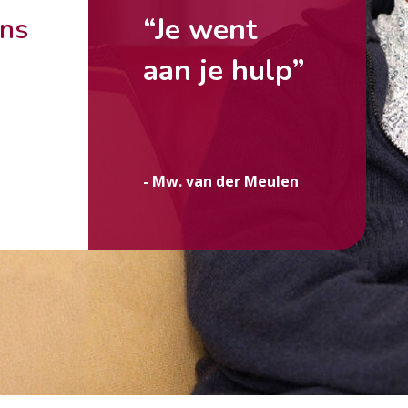
“Je went
ons
aan je hulp”
g
- Mw. van der Meulen