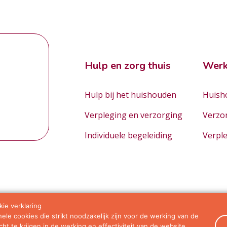
Hulp en zorg thuis
Werk
Hulp bij het huishouden
Huisho
Verpleging en verzorging
Verzo
Individuele begeleiding
Verpl
ie verklaring
le cookies die strikt noodzakelijk zijn voor de werking van de
orwaarden
ht te krijgen in de werking en effectiviteit van de website.