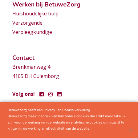
Werken bij BetuweZorg
Huishoudelijke hulp
Verzorgende
Verpleegkundige
Contact
Brenkmanweg 4
4105 DH Culemborg
Volg ons!
Betuwezorg heeft een Privacy- en Cookie verklaring
Samenwerkingen
Privacy statement
Algemene voorwaarden
Betuwezorg maakt gebruik van functionele cookies die strikt noodzakelijk
zijn voor de werking van de website en analytische cookies om inzicht te
krijgen in de werking en effectiviteit van de website.