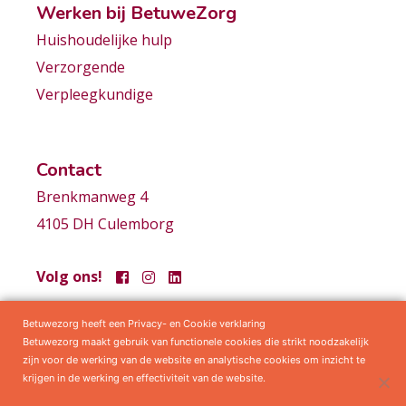
Werken bij BetuweZorg
Huishoudelijke hulp
Verzorgende
Verpleegkundige
Contact
Brenkmanweg 4
4105 DH Culemborg
Volg ons!
Betuwezorg heeft een Privacy- en Cookie verklaring
Samenwerkingen
Privacy statement
Algemene voorwaarden
Betuwezorg maakt gebruik van functionele cookies die strikt noodzakelijk
zijn voor de werking van de website en analytische cookies om inzicht te
krijgen in de werking en effectiviteit van de website.