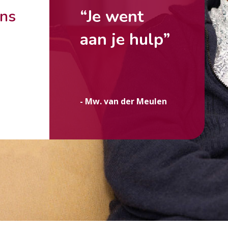
“Je went
ons
aan je hulp”
g
- Mw. van der Meulen