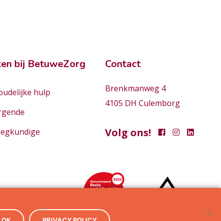
en bij BetuweZorg
Contact
Brenkmanweg 4
udelijke hulp
4105 DH Culemborg
rgende
Volg ons!
eegkundige
OK
PRIVACY POLICY