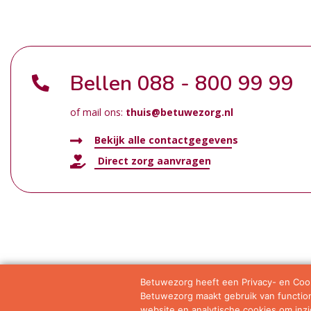
Bellen
088 - 800 99 99
of mail ons:
thuis@betuwezorg.nl
Bekijk alle contactgegevens
Direct zorg aanvragen
Betuwezorg heeft een Privacy- en Cook
Betuwezorg maakt gebruik van functione
Samenwerkingen
Privacy statement
Algemene vo
website en analytische cookies om inzic