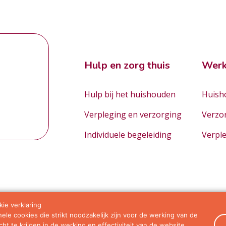
Hulp en zorg thuis
Werk
Hulp bij het huishouden
Huisho
Verpleging en verzorging
Verzo
Individuele begeleiding
Verpl
ie verklaring
le cookies die strikt noodzakelijk zijn voor de werking van de
orwaarden
ht te krijgen in de werking en effectiviteit van de website.