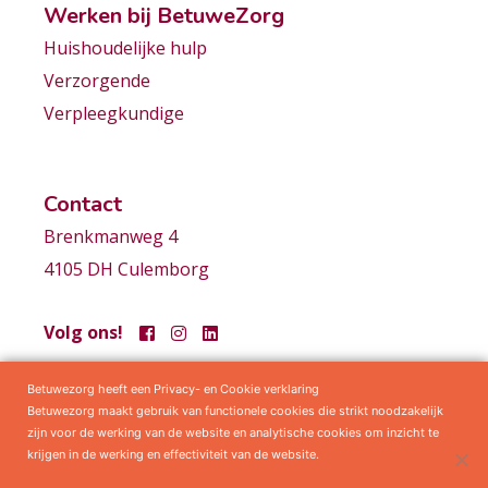
Werken bij BetuweZorg
Huishoudelijke hulp
Verzorgende
Verpleegkundige
Contact
Brenkmanweg 4
4105 DH Culemborg
Volg ons!
Betuwezorg heeft een Privacy- en Cookie verklaring
Samenwerkingen
Privacy statement
Algemene voorwaarden
Betuwezorg maakt gebruik van functionele cookies die strikt noodzakelijk
zijn voor de werking van de website en analytische cookies om inzicht te
krijgen in de werking en effectiviteit van de website.