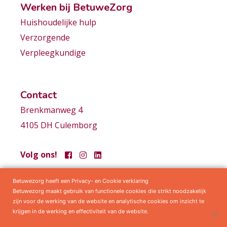
Werken bij BetuweZorg
Huishoudelijke hulp
Verzorgende
Verpleegkundige
Contact
Brenkmanweg 4
4105 DH Culemborg
Volg ons!
Betuwezorg heeft een Privacy- en Cookie verklaring
Samenwerkingen
Privacy statement
Algemene voorwaarden
Betuwezorg maakt gebruik van functionele cookies die strikt noodzakelijk
zijn voor de werking van de website en analytische cookies om inzicht te
krijgen in de werking en effectiviteit van de website.