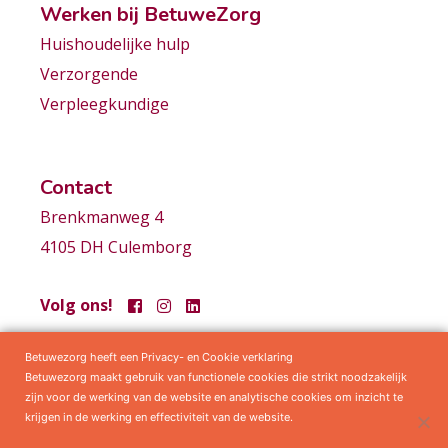
Werken bij BetuweZorg
Huishoudelijke hulp
Verzorgende
Verpleegkundige
Contact
Brenkmanweg 4
4105 DH Culemborg
Volg ons!
Betuwezorg heeft een Privacy- en Cookie verklaring
Samenwerkingen
Privacy statement
Algemene voorwaarden
Betuwezorg maakt gebruik van functionele cookies die strikt noodzakelijk
zijn voor de werking van de website en analytische cookies om inzicht te
krijgen in de werking en effectiviteit van de website.