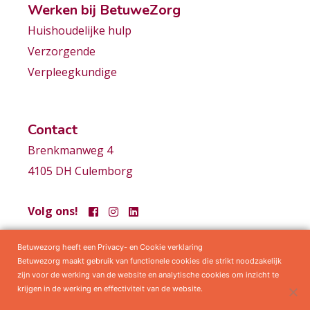
Werken bij BetuweZorg
Huishoudelijke hulp
Verzorgende
Verpleegkundige
Contact
Brenkmanweg 4
4105 DH Culemborg
Volg ons!
Betuwezorg heeft een Privacy- en Cookie verklaring
Samenwerkingen
Privacy statement
Algemene voorwaarden
Betuwezorg maakt gebruik van functionele cookies die strikt noodzakelijk
zijn voor de werking van de website en analytische cookies om inzicht te
krijgen in de werking en effectiviteit van de website.