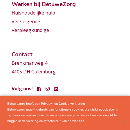
Werken bij BetuweZorg
Huishoudelijke hulp
Verzorgende
Verpleegkundige
Contact
Brenkmanweg 4
4105 DH Culemborg
Volg ons!
Betuwezorg heeft een Privacy- en Cookie verklaring
Samenwerkingen
Privacy statement
Algemene voorwaarden
Betuwezorg maakt gebruik van functionele cookies die strikt noodzakelijk
zijn voor de werking van de website en analytische cookies om inzicht te
krijgen in de werking en effectiviteit van de website.