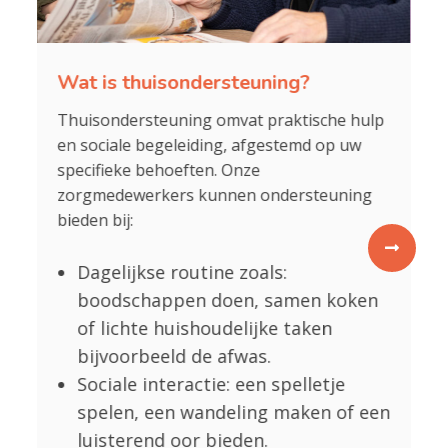
Wat is thuisondersteuning?
V
g
u
Thuisondersteuning omvat praktische hulp
Th
en sociale begeleiding, afgestemd op uw
ex
specifieke behoeften. Onze
me
zorgmedewerkers kunnen ondersteuning
in
bieden bij:
ei
g
o
Dagelijkse routine zoals:
boodschappen doen, samen koken
of
of lichte huishoudelijke taken
?
bijvoorbeeld de afwas.
Sociale interactie: een spelletje
spelen, een wandeling maken of een
luisterend oor bieden.