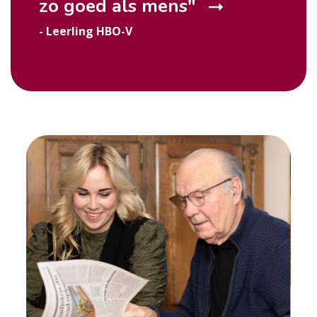
zo goed als
mens
"
- Leerling HBO-V